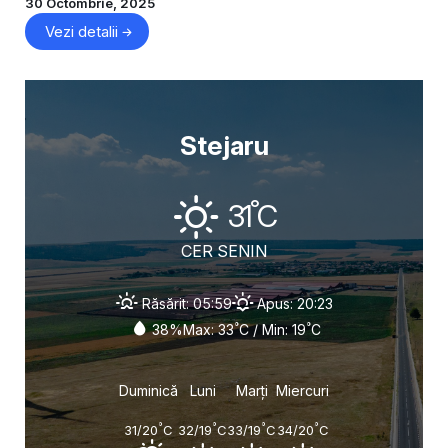
30 Octombrie, 2025
Vezi detalii
Stejaru
°
31
C
CER SENIN
Răsărit: 05:59
Apus: 20:23
°
°
38%
Max: 33
C / Min: 19
C
Duminică
Luni
Marți
Miercuri
°
°
°
°
31/20
C
32/19
C
33/19
C
34/20
C