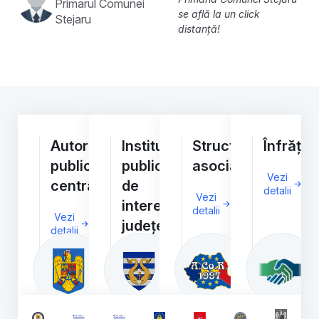
Primarul Comunei
se află la un click
Stejaru
distanță!
Autorități/Instituții
Instituții
Structuri
Înfrățiri
publice
publice
asociative
Vezi
centrale
de
detalii
Vezi
interes
detalii
Vezi
județean
detalii
Vezi
detalii