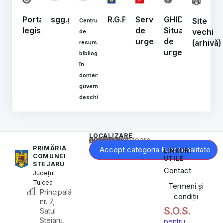
Portal
sgg.gov.ro
R.G.P.D.
Serviciul
GHIDURI
Site
Centrul
legislativ
de
Situații
vechi
de
urgență
de
(arhivă)
resurse
urgență
bibliografice
în
domeniul
guvernării
deschise
LOCALIZARE
Acest conținut este blocat până când acceptați categoria corespunzătoare de cookie-uri.
PRIMĂRIA
Accept categoria Funcționalitate
LINKURI
COMUNEI
UTILE
STEJARU
Contact
Județul
Tulcea
Termeni și
Principală
condiții
nr. 7,
S.O.S.
Satul
Stejaru,
pentru