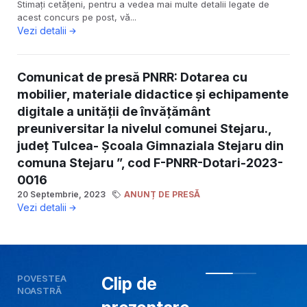
Stimați cetățeni, pentru a vedea mai multe detalii legate de
acest concurs pe post, vă...
Vezi detalii
Comunicat de presă PNRR: Dotarea cu
mobilier, materiale didactice și echipamente
digitale a unității de învățământ
preuniversitar la nivelul comunei Stejaru.,
județ Tulcea- Școala Gimnaziala Stejaru din
comuna Stejaru ”, cod F-PNRR-Dotari-2023-
0016
20 Septembrie, 2023
ANUNȚ DE PRESĂ
Vezi detalii
POVESTEA
Clip de
NOASTRĂ