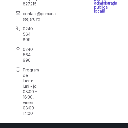
administrația
827215
publică
locală
contact@primaria-
stejaru.ro
0240
564
809
0240
564
990
Program
de
lucru:
luni - joi
08:00 -
16:30,
vineri
08:00 -
14:00