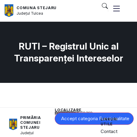
COMUNA STEJARU
Județul
Tulcea
RUTI – Registrul Unic al
Transparenței Intereselor
LOCALIZARE
Acest conținut este blocat până când acceptați categoria corespunzătoare de cookie-uri.
PRIMĂRIA
Accept categoria Funcționalitate
LINKURI
COMUNEI
UTILE
STEJARU
Contact
Județul