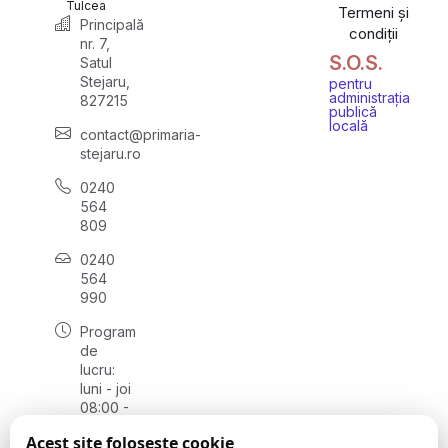
Tulcea
Termeni și
Principală
condiții
nr. 7,
S.O.S.
Satul
Stejaru,
pentru
administrația
827215
publică
locală
contact@primaria-
stejaru.ro
0240
564
809
0240
564
990
Program
de
lucru:
luni - joi
08:00 -
16:30,
Acest site folosește cookie
vineri