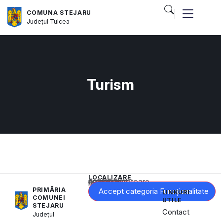
COMUNA STEJARU
Județul
Tulcea
Turism
LOCALIZARE
Acest conținut este blocat până când acceptați categoria corespunzătoare de cookie-uri.
PRIMĂRIA
Accept categoria Funcționalitate
LINKURI
COMUNEI
UTILE
STEJARU
Contact
Județul