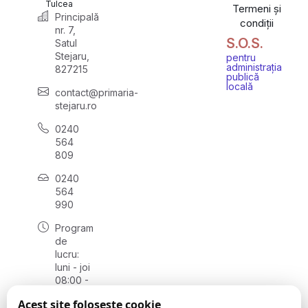
Tulcea
Termeni și
Principală
condiții
nr. 7,
S.O.S.
Satul
Stejaru,
pentru
administrația
827215
publică
locală
contact@primaria-
stejaru.ro
0240
564
809
0240
564
990
Program
de
lucru:
luni - joi
08:00 -
16:30,
Acest site folosește cookie
vineri