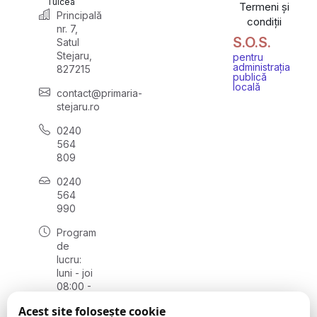
Tulcea
Termeni și
Principală
condiții
nr. 7,
S.O.S.
Satul
Stejaru,
pentru
administrația
827215
publică
locală
contact@primaria-
stejaru.ro
0240
564
809
0240
564
990
Program
de
lucru:
luni - joi
08:00 -
16:30,
Acest site folosește cookie
vineri