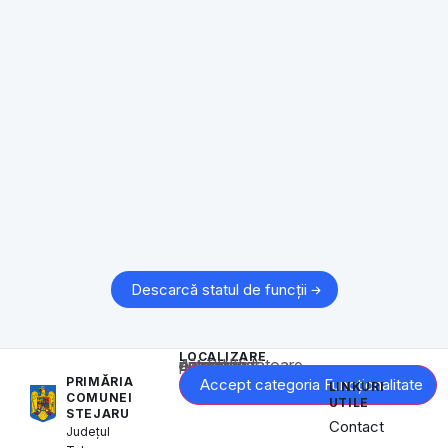
Descarcă statul de funcții
LOCALIZARE
Acest conținut este blocat până când acceptați categoria corespunzătoare de cookie-uri.
PRIMĂRIA
Accept categoria Funcționalitate
LINKURI
COMUNEI
UTILE
STEJARU
Contact
Județul