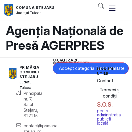
COMUNA STEJARU
Județul
Tulcea
Agenția Națională de
Presă AGERPRES
LOCALIZARE
Acest conținut este blocat până când acceptați categoria corespunzătoare de cookie-uri.
PRIMĂRIA
Accept categoria Funcționalitate
LINKURI
COMUNEI
UTILE
STEJARU
Contact
Județul
Tulcea
Termeni și
Principală
condiții
nr. 7,
S.O.S.
Satul
Stejaru,
pentru
administrația
827215
publică
locală
contact@primaria-
stejaru.ro