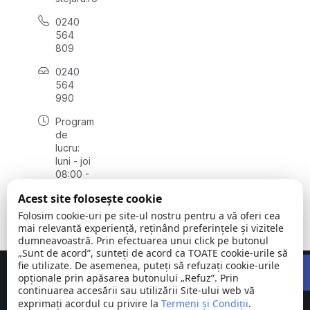
0240
564
809
0240
564
990
Program
de
lucru:
luni - joi
08:00 -
16:30,
Acest site folosește cookie
vineri
08:00 -
Folosim cookie-uri pe site-ul nostru pentru a vă oferi cea
14:00
mai relevantă experiență, reținând preferințele și vizitele
dumneavoastră. Prin efectuarea unui click pe butonul
„Sunt de acord”, sunteți de acord ca TOATE cookie-urile să
Open 
fie utilizate. De asemenea, puteți să refuzați cookie-urile
Concept realizat de
Big Media Relații Publice SRL
opționale prin apăsarea butonului „Refuz”. Prin
continuarea accesării sau utilizării Site-ului web vă
exprimați acordul cu privire la
Comuna
Termeni și Condiții
©
Toate
.