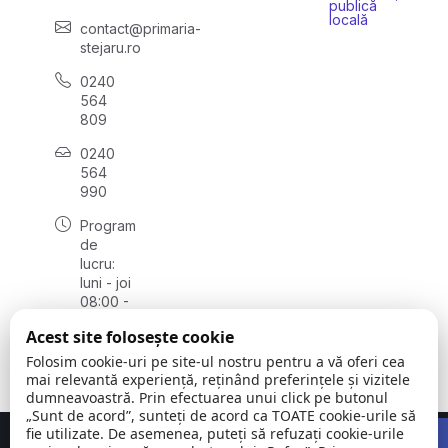
publică
locală
contact@primaria-
stejaru.ro
0240
564
809
0240
564
990
Program
de
lucru:
luni - joi
08:00 -
16:30,
Acest site folosește cookie
vineri
08:00 -
Folosim cookie-uri pe site-ul nostru pentru a vă oferi cea
14:00
mai relevantă experiență, reținând preferințele și vizitele
dumneavoastră. Prin efectuarea unui click pe butonul
„Sunt de acord”, sunteți de acord ca TOATE cookie-urile să
Open 
fie utilizate. De asemenea, puteți să refuzați cookie-urile
Concept realizat de
Big Media Relații Publice SRL