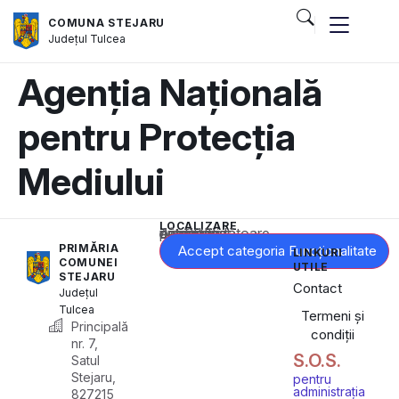
COMUNA STEJARU
Județul
Tulcea
Agenția Națională
pentru Protecția
Mediului
LOCALIZARE
Acest conținut este blocat până când acceptați categoria corespunzătoare de cookie-uri.
PRIMĂRIA
Accept categoria Funcționalitate
LINKURI
COMUNEI
UTILE
STEJARU
Contact
Județul
Tulcea
Termeni și
Principală
condiții
nr. 7,
S.O.S.
Satul
Stejaru,
pentru
administrația
827215