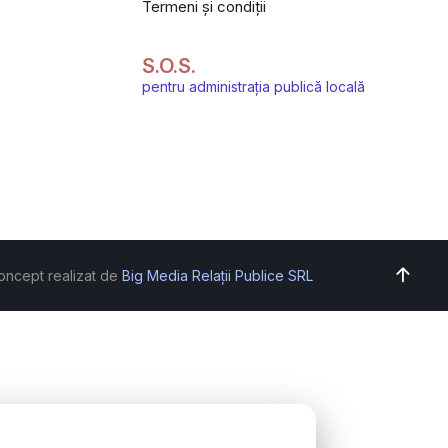
Termeni și condiții
S.O.S.
pentru administrația publică locală
oncept realizat de
Big Media Relații Publice SRL