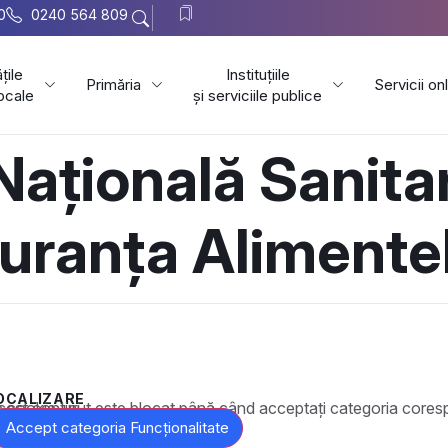
0
0240 564 809
țile
Instituțiile
Primăria
Servicii on
locale
și serviciile publice
Națională Sanita
guranța Alimente
OCALIZARE
t este blocat până când acceptați categoria corespunzătoare de cookie-uri.
Accept categoria Funcționalitate