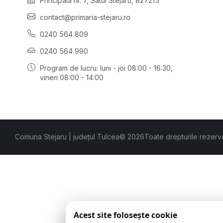
Principală nr. 7, Satul Stejaru, 827215
contact@primaria-stejaru.ro
0240 564 809
0240 564 990
Program de lucru: luni - joi 08:00 - 16:30,
vineri 08:00 - 14:00
Comuna Stejaru | județul Tulcea
© 2026
Toate drepturile rezerv
Acest site folosește cookie