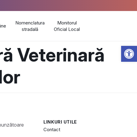
Nomenclatura
Monitorul
line
stradală
Oficial Local
Open 
ră Veterinară
lor
LINKURI UTILE
Contact