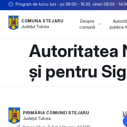
Program de lucru: luni - joi 08:00 - 16:30, vineri 08:00 - 14:0
Despre
Autorită
COMUNA STEJARU
Județul
Tulcea
comună
publice 
Autoritatea 
și pentru Si
PRIMĂRIA COMUNEI STEJARU
L
Acest conținu
Județul
Tulcea