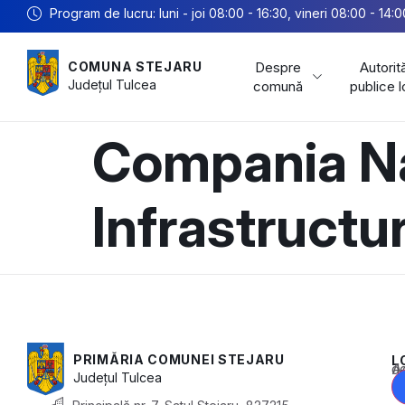
Program de lucru: luni - joi 08:00 - 16:30, vineri 08:00 - 14:0
Despre
Autorită
COMUNA STEJARU
Județul
Tulcea
comună
publice 
Compania Na
Infrastructur
PRIMĂRIA COMUNEI STEJARU
L
Acest conținu
Județul
Tulcea