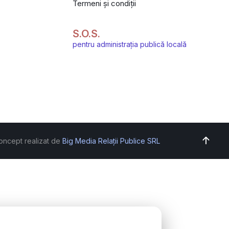
Termeni și condiții
S.O.S.
pentru administrația publică locală
oncept realizat de
Big Media Relații Publice SRL