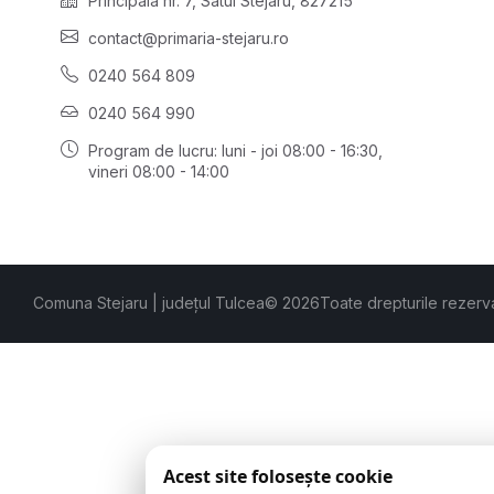
Principală nr. 7, Satul Stejaru, 827215
contact@primaria-stejaru.ro
0240 564 809
0240 564 990
Program de lucru: luni - joi 08:00 - 16:30,
vineri 08:00 - 14:00
Comuna Stejaru | județul Tulcea
© 2026
Toate drepturile rezerv
Acest site folosește cookie