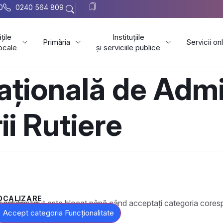
0
0240 564 809
țile
Instituțiile
Primăria
Servicii on
locale
și serviciile publice
țională de Admi
ii Rutiere
OCALIZARE
t este blocat până când acceptați categoria corespunzătoare de cookie-uri.
Accept categoria Funcționalitate