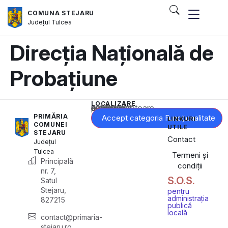
COMUNA STEJARU
Județul
Tulcea
Direcția Națională de
Probațiune
LOCALIZARE
Acest conținut este blocat până când acceptați categoria corespunzătoare de cookie-uri.
PRIMĂRIA
Accept categoria Funcționalitate
LINKURI
COMUNEI
UTILE
STEJARU
Contact
Județul
Tulcea
Termeni și
Principală
condiții
nr. 7,
S.O.S.
Satul
Stejaru,
pentru
administrația
827215
publică
locală
contact@primaria-
stejaru.ro