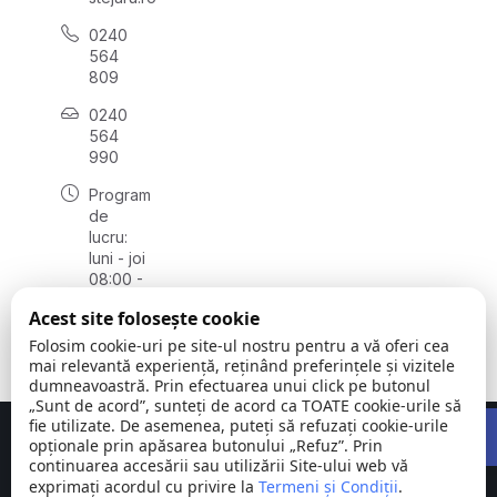
0240
564
809
0240
564
990
Program
de
lucru:
luni - joi
08:00 -
16:30,
Acest site folosește cookie
vineri
08:00 -
Folosim cookie-uri pe site-ul nostru pentru a vă oferi cea
14:00
mai relevantă experiență, reținând preferințele și vizitele
dumneavoastră. Prin efectuarea unui click pe butonul
„Sunt de acord”, sunteți de acord ca TOATE cookie-urile să
Open 
fie utilizate. De asemenea, puteți să refuzați cookie-urile
Concept realizat de
Big Media Relații Publice SRL
opționale prin apăsarea butonului „Refuz”. Prin
continuarea accesării sau utilizării Site-ului web vă
exprimați acordul cu privire la
Comuna
Termeni și Condiții
©
Toate
.