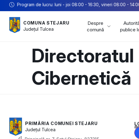
Program de lucru: luni - joi 08:00 - 16:30, vineri 08:00 - 14:0
Despre
Autorită
COMUNA STEJARU
Județul
Tulcea
comună
publice 
Directoratul
Cibernetică
PRIMĂRIA COMUNEI STEJARU
L
Acest conținu
Județul
Tulcea