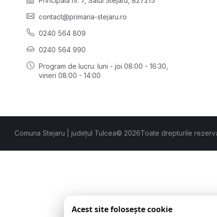
Principală nr. 7, Satul Stejaru, 827215
contact@primaria-stejaru.ro
0240 564 809
0240 564 990
Program de lucru: luni - joi 08:00 - 16:30,
vineri 08:00 - 14:00
Comuna Stejaru | județul Tulcea
© 2026
Toate drepturile rezerv
Acest site folosește cookie