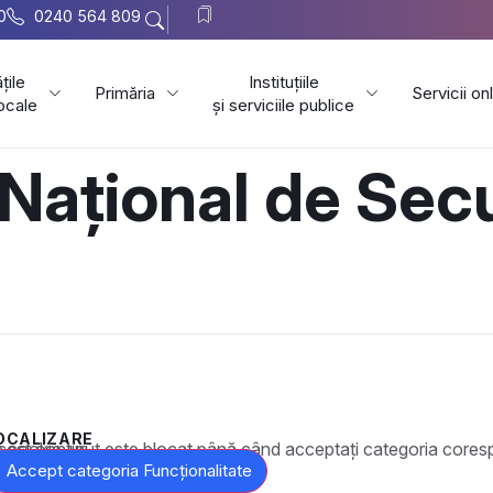
0
0240 564 809
țile
Instituțiile
Primăria
Servicii on
locale
și serviciile publice
 Național de Sec
OCALIZARE
t este blocat până când acceptați categoria corespunzătoare de cookie-uri.
Accept categoria Funcționalitate