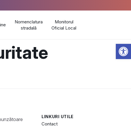
Nomenclatura
Monitorul
line
stradală
Oficial Local
Open 
uritate
LINKURI UTILE
Contact