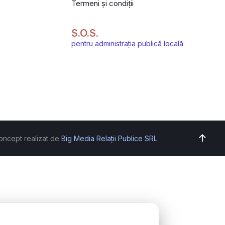
Termeni și condiții
S.O.S.
pentru administrația publică locală
oncept realizat de
Big Media Relații Publice SRL