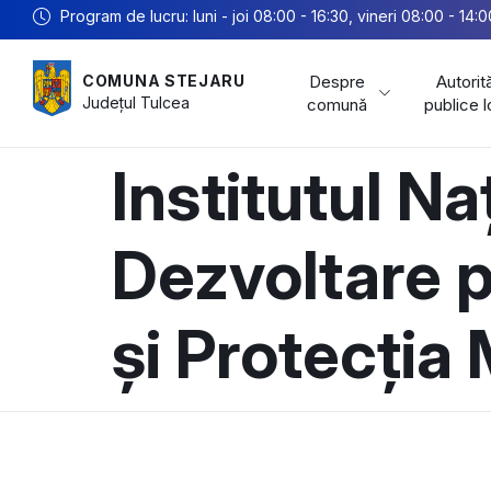
Program de lucru: luni - joi 08:00 - 16:30, vineri 08:00 - 14:0
Despre
Autorită
COMUNA STEJARU
Județul
Tulcea
comună
publice 
Institutul N
Dezvoltare 
și Protecția