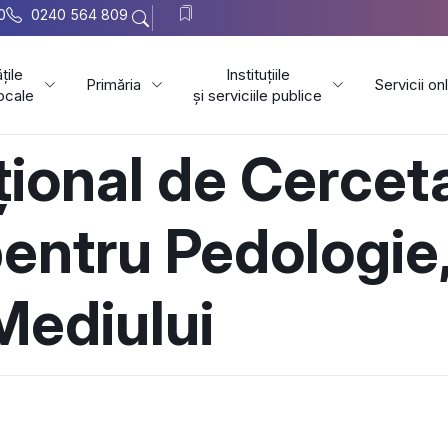
0
0240 564 809
țile
Instituțiile
Primăria
Servicii on
locale
și serviciile publice
ațional de Cercet
pentru Pedologie
 Mediului