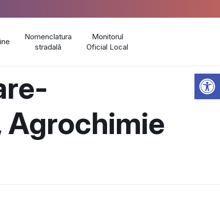
Nomenclatura
Monitorul
line
stradală
Oficial Local
Open 
are-
, Agrochimie