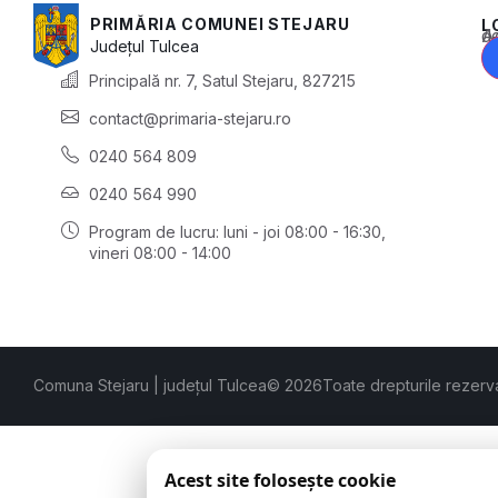
PRIMĂRIA COMUNEI STEJARU
L
Acest conținu
Județul
Tulcea
Principală nr. 7, Satul Stejaru, 827215
contact@primaria-stejaru.ro
0240 564 809
0240 564 990
Program de lucru: luni - joi 08:00 - 16:30,
vineri 08:00 - 14:00
Comuna Stejaru | județul Tulcea
© 2026
Toate drepturile rezerv
Acest site folosește cookie