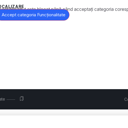
OCALIZARE
t este blocat până când acceptați categoria corespunzătoare de cookie-uri.
Accept categoria Funcționalitate
ate
C