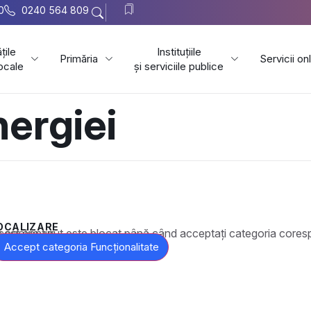
0
0240 564 809
țile
Instituțiile
Primăria
Servicii on
locale
și serviciile publice
nergiei
OCALIZARE
t este blocat până când acceptați categoria corespunzătoare de cookie-uri.
Accept categoria Funcționalitate