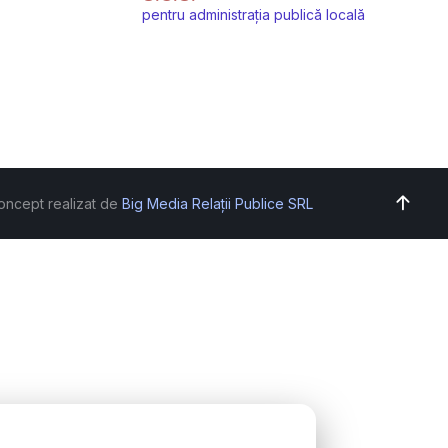
pentru administrația publică locală
oncept realizat de
Big Media Relații Publice SRL