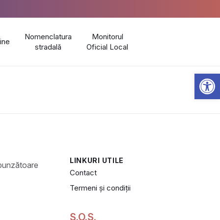
Nomenclatura
Monitorul
line
stradală
Oficial Local
Open 
LINKURI UTILE
Contact
Termeni și condiții
S.O.S.