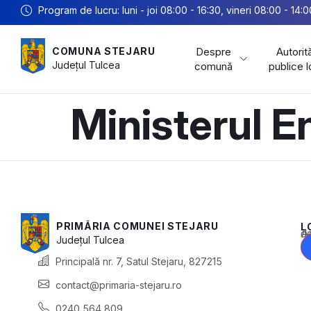
Program de lucru: luni - joi 08:00 - 16:30, vineri 08:00 - 14:0
Despre
Autorită
COMUNA STEJARU
Județul
Tulcea
comună
publice 
Ministerul E
PRIMĂRIA COMUNEI STEJARU
L
Acest conținu
Județul
Tulcea
Principală nr. 7, Satul Stejaru, 827215
contact@primaria-stejaru.ro
0240 564 809