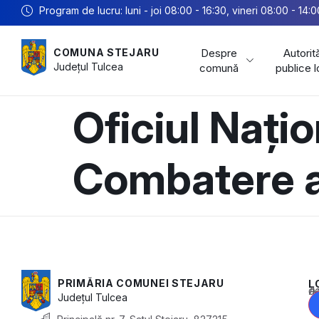
Program de lucru: luni - joi 08:00 - 16:30, vineri 08:00 - 14:0
Despre
Autorită
COMUNA STEJARU
Județul
Tulcea
comună
publice 
Oficiul Națio
Combatere a 
PRIMĂRIA COMUNEI STEJARU
L
Acest conținu
Județul
Tulcea