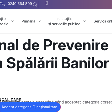
0
0240 564 809
țile
Instituțiile
Primăria
Servicii on
locale
și serviciile publice
nal de Prevenire 
Spălării Banilor
OCALIZARE
t este blocat până când acceptați categoria corespunzătoare de cookie-uri.
Accept categoria Funcționalitate