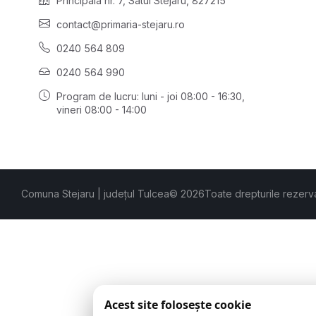
Principală nr. 7, Satul Stejaru, 827215
contact@primaria-stejaru.ro
0240 564 809
0240 564 990
Program de lucru: luni - joi 08:00 - 16:30,
vineri 08:00 - 14:00
Comuna Stejaru | județul Tulcea
© 2026
Toate drepturile rezerv
Acest site folosește cookie