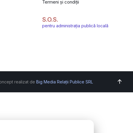
Termeni și condiții
S.O.S.
pentru administrația publică locală
oncept realizat de
Big Media Relații Publice SRL