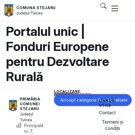
COMUNA STEJARU
Județul
Tulcea
Portalul unic |
Fonduri Europene
pentru Dezvoltare
Rurală
LOCALIZARE
Acest conținut este blocat până când acceptați categoria corespunzătoare de cookie-uri.
PRIMĂRIA
Accept categoria Funcționalitate
LINKURI
COMUNEI
UTILE
STEJARU
Contact
Județul
Tulcea
Termeni și
Principală
condiții
nr. 7,