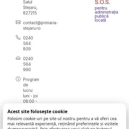
S.O.S.
Satul
Stejaru,
pentru
administrația
827215
publică
locală
contact@primaria-
stejaru.ro
0240
564
809
0240
564
990
Program
de
lucru:
luni - joi
08:00 -
16:30,
Acest site folosește cookie
vineri
08:00 -
Folosim cookie-uri pe site-ul nostru pentru a vă oferi cea
14:00
mai relevantă experiență, reținând preferințele și vizitele
dumneavoastră. Prin efectuarea unui click pe butonul