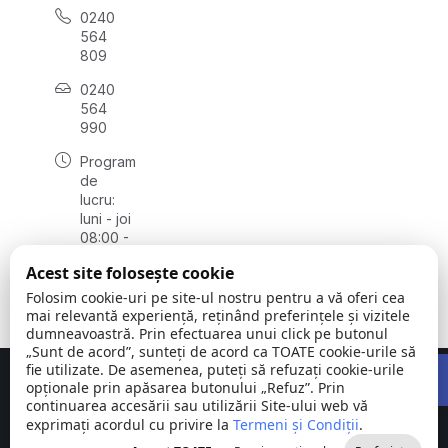
0240
564
809
0240
564
990
Program
de
lucru:
luni - joi
08:00 -
16:30,
Acest site folosește cookie
vineri
08:00 -
Folosim cookie-uri pe site-ul nostru pentru a vă oferi cea
14:00
mai relevantă experiență, reținând preferințele și vizitele
dumneavoastră. Prin efectuarea unui click pe butonul
„Sunt de acord”, sunteți de acord ca TOATE cookie-urile să
Open 
fie utilizate. De asemenea, puteți să refuzați cookie-urile
Concept realizat de
Big Media Relații Publice SRL
opționale prin apăsarea butonului „Refuz”. Prin
continuarea accesării sau utilizării Site-ului web vă
Comuna
©
Toate
exprimați acordul cu privire la
Termeni și Condiții
.
Stejaru |
2026
drepturile