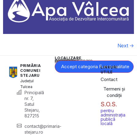
Next
→
LOCALIZARE
Acest conținut este blocat până când acceptați categoria corespunzătoare de cookie-uri.
PRIMĂRIA
Accept categoria Funcționalitate
LINKURI
COMUNEI
UTILE
STEJARU
Contact
Județul
Tulcea
Termeni și
Principală
condiții
nr. 7,
S.O.S.
Satul
Stejaru,
pentru
administrația
827215
publică
locală
contact@primaria-
stejaru.ro