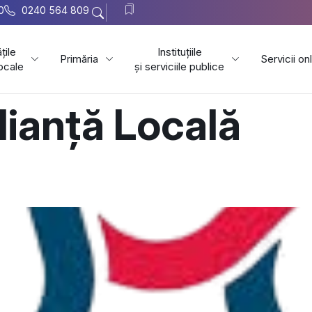
0
0240 564 809
țile
Instituțiile
Primăria
Servicii on
locale
și serviciile publice
lianță Locală