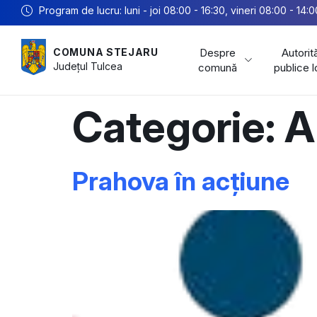
Program de lucru: luni - joi 08:00 - 16:30, vineri 08:00 - 14:0
Despre
Autorită
COMUNA STEJARU
Județul
Tulcea
comună
publice 
Categorie:
A
Prahova în acțiune