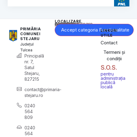
LOCALIZARE
Acest conținut este blocat până când acceptați categoria corespunzătoare de cookie-uri.
PRIMĂRIA
Accept categoria Funcționalitate
LINKURI
COMUNEI
UTILE
STEJARU
Contact
Județul
Tulcea
Termeni și
Principală
condiții
nr. 7,
S.O.S.
Satul
Stejaru,
pentru
administrația
827215
publică
locală
contact@primaria-
stejaru.ro
0240
564
809
0240
564