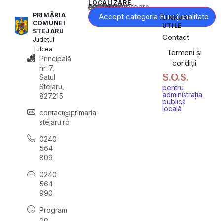
LOCALIZARE
Acest conținut este blocat până când acceptați categoria corespunzătoare de cookie-uri.
PRIMĂRIA
Accept categoria Funcționalitate
LINKURI
COMUNEI
UTILE
STEJARU
Contact
Județul
Tulcea
Termeni și
Principală
condiții
nr. 7,
S.O.S.
Satul
Stejaru,
pentru
administrația
827215
publică
locală
contact@primaria-
stejaru.ro
0240
564
809
0240
564
990
Program
de