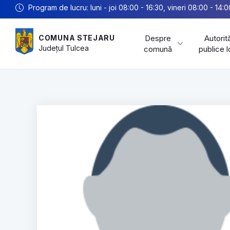
Program de lucru: luni - joi 08:00 - 16:30, vineri 08:00 - 14:0
Despre
Autorită
COMUNA STEJARU
Județul
Tulcea
comună
publice 