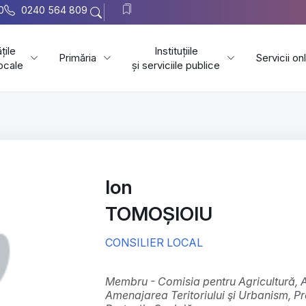
0
0240 564 809
țile
Instituțiile
Primăria
Servicii on
locale
și serviciile publice
Ion
TOMOȘIOIU
CONSILIER LOCAL
membru - Comisia pentru Agricultură, Activităţi economico-financiare (buget),
Amenajarea Teritoriului şi Urbanism, Pr