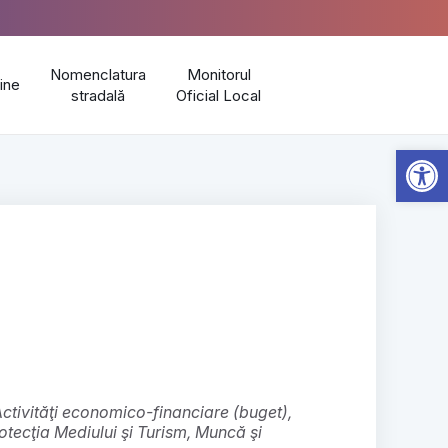
Nomenclatura
Monitorul
line
stradală
Oficial Local
Open 
otecţia Mediului şi Turism, Muncă şi