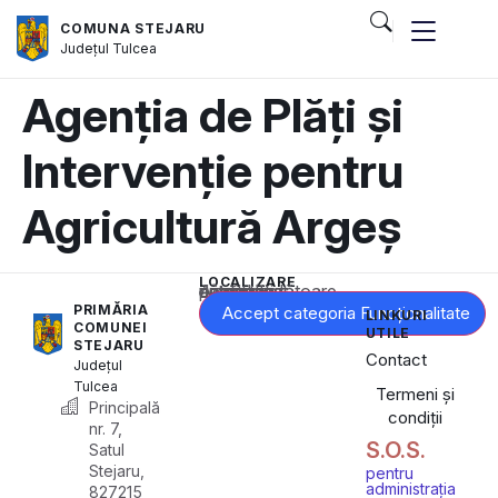
COMUNA STEJARU
Județul
Tulcea
Agenția de Plăți și
Intervenție pentru
Agricultură Argeș
LOCALIZARE
Acest conținut este blocat până când acceptați categoria corespunzătoare de cookie-uri.
PRIMĂRIA
Accept categoria Funcționalitate
LINKURI
COMUNEI
UTILE
STEJARU
Contact
Județul
Tulcea
Termeni și
Principală
condiții
nr. 7,
S.O.S.
Satul
Stejaru,
pentru
administrația
827215