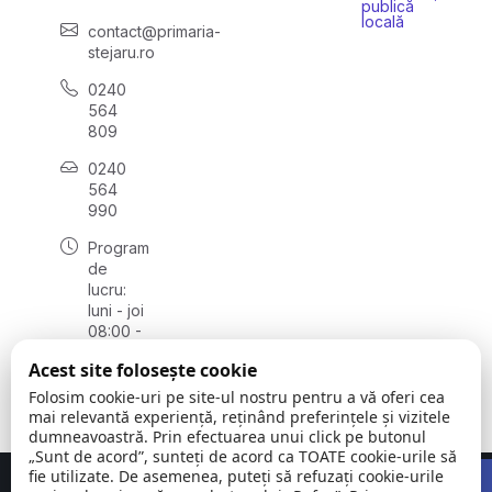
publică
locală
contact@primaria-
stejaru.ro
0240
564
809
0240
564
990
Program
de
lucru:
luni - joi
08:00 -
16:30,
Acest site folosește cookie
vineri
08:00 -
Folosim cookie-uri pe site-ul nostru pentru a vă oferi cea
14:00
mai relevantă experiență, reținând preferințele și vizitele
dumneavoastră. Prin efectuarea unui click pe butonul
„Sunt de acord”, sunteți de acord ca TOATE cookie-urile să
Open 
fie utilizate. De asemenea, puteți să refuzați cookie-urile
Concept realizat de
Big Media Relații Publice SRL