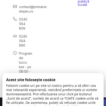
publică
locală
contact@primaria-
stejaru.ro
0240
564
809
0240
564
990
Program
de
lucru:
luni - joi
08:00 -
16:30,
Acest site folosește cookie
vineri
08:00 -
Folosim cookie-uri pe site-ul nostru pentru a vă oferi cea
14:00
mai relevantă experiență, reținând preferințele și vizitele
dumneavoastră. Prin efectuarea unui click pe butonul
„Sunt de acord”, sunteți de acord ca TOATE cookie-urile să
Open 
fie utilizate. De asemenea, puteți să refuzați cookie-urile
Concept realizat de
Big Media Relații Publice SRL