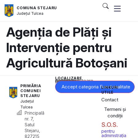
COMUNA STEJARU
Județul
Tulcea
Agenția de Plăți și
Intervenție pentru
Agricultură Botoșani
LOCALIZARE
Acest conținut este blocat până când acceptați categoria corespunzătoare de cookie-uri.
PRIMĂRIA
Accept categoria Funcționalitate
LINKURI
COMUNEI
UTILE
STEJARU
Contact
Județul
Tulcea
Termeni și
Principală
condiții
nr. 7,
S.O.S.
Satul
Stejaru,
pentru
administrația
827215