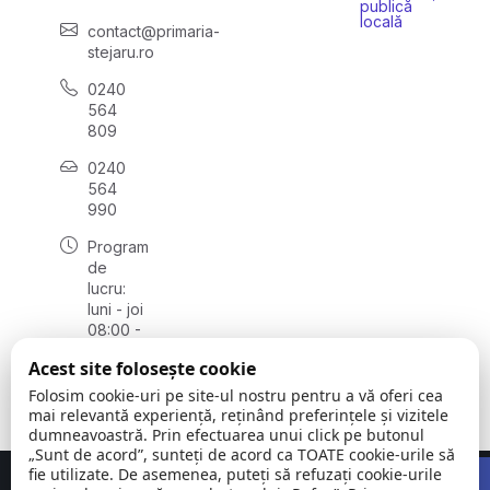
publică
locală
contact@primaria-
stejaru.ro
0240
564
809
0240
564
990
Program
de
lucru:
luni - joi
08:00 -
16:30,
Acest site folosește cookie
vineri
08:00 -
Folosim cookie-uri pe site-ul nostru pentru a vă oferi cea
14:00
mai relevantă experiență, reținând preferințele și vizitele
dumneavoastră. Prin efectuarea unui click pe butonul
„Sunt de acord”, sunteți de acord ca TOATE cookie-urile să
Open 
fie utilizate. De asemenea, puteți să refuzați cookie-urile
Concept realizat de
Big Media Relații Publice SRL