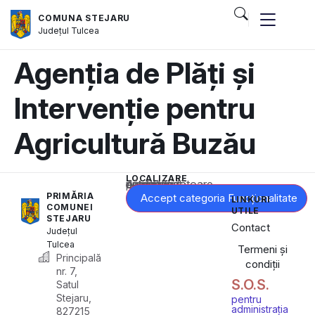
COMUNA STEJARU
Județul
Tulcea
Agenția de Plăți și
Intervenție pentru
Agricultură Buzău
LOCALIZARE
Acest conținut este blocat până când acceptați categoria corespunzătoare de cookie-uri.
PRIMĂRIA
Accept categoria Funcționalitate
LINKURI
COMUNEI
UTILE
STEJARU
Contact
Județul
Tulcea
Termeni și
Principală
condiții
nr. 7,
S.O.S.
Satul
Stejaru,
pentru
administrația
827215