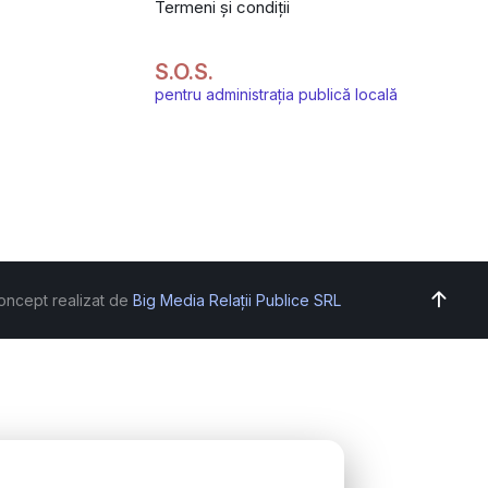
Termeni și condiții
S.O.S.
pentru administrația publică locală
oncept realizat de
Big Media Relații Publice SRL