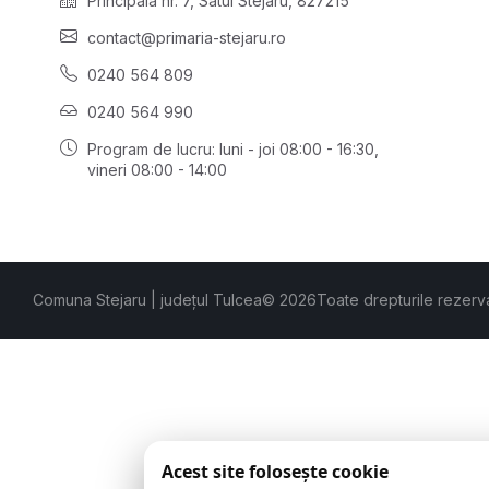
Principală nr. 7, Satul Stejaru, 827215
contact@primaria-stejaru.ro
0240 564 809
0240 564 990
Program de lucru: luni - joi 08:00 - 16:30,
vineri 08:00 - 14:00
Comuna Stejaru | județul Tulcea
© 2026
Toate drepturile rezerv
Acest site folosește cookie