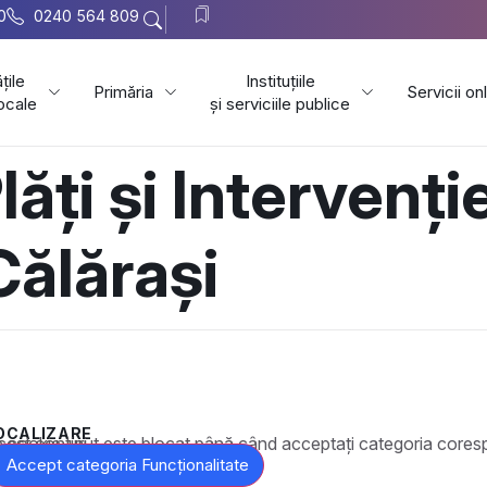
0
0240 564 809
țile
Instituțiile
Primăria
Servicii on
locale
și serviciile publice
ăți și Intervenți
Călărași
OCALIZARE
t este blocat până când acceptați categoria corespunzătoare de cookie-uri.
Accept categoria Funcționalitate