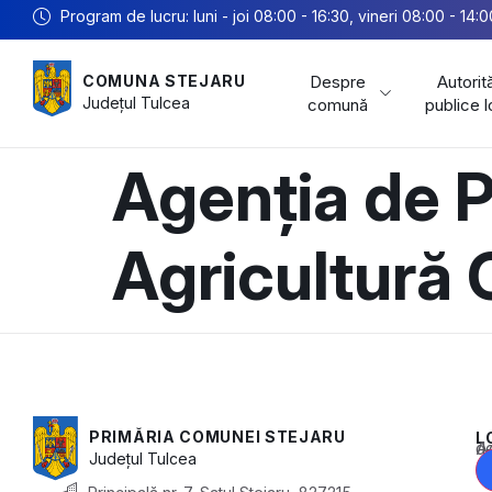
Program de lucru: luni - joi 08:00 - 16:30, vineri 08:00 - 14:0
Despre
Autorită
COMUNA STEJARU
Județul
Tulcea
comună
publice 
Agenția de Pl
Agricultură 
PRIMĂRIA COMUNEI STEJARU
L
Acest conținu
Județul
Tulcea