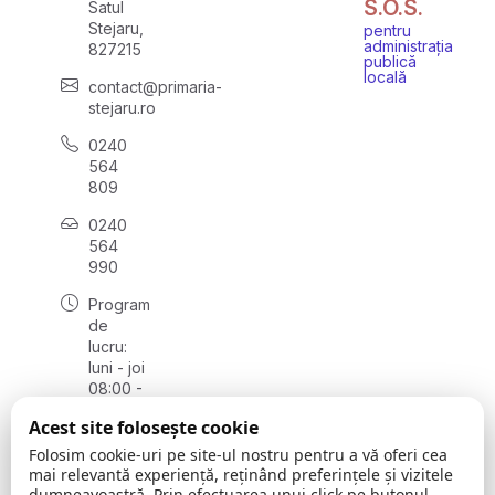
S.O.S.
Satul
Stejaru,
pentru
administrația
827215
publică
locală
contact@primaria-
stejaru.ro
0240
564
809
0240
564
990
Program
de
lucru:
luni - joi
08:00 -
16:30,
Acest site folosește cookie
vineri
08:00 -
Folosim cookie-uri pe site-ul nostru pentru a vă oferi cea
14:00
mai relevantă experiență, reținând preferințele și vizitele
dumneavoastră. Prin efectuarea unui click pe butonul