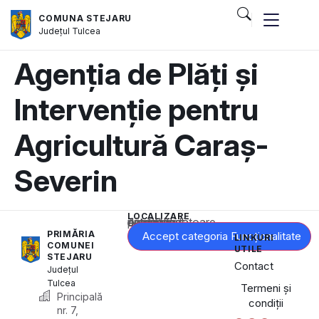
COMUNA STEJARU
Județul
Tulcea
Agenția de Plăți și
Intervenție pentru
Agricultură Caraș-
Severin
LOCALIZARE
Acest conținut este blocat până când acceptați categoria corespunzătoare de cookie-uri.
PRIMĂRIA
Accept categoria Funcționalitate
LINKURI
COMUNEI
UTILE
STEJARU
Contact
Județul
Tulcea
Termeni și
Principală
condiții
nr. 7,