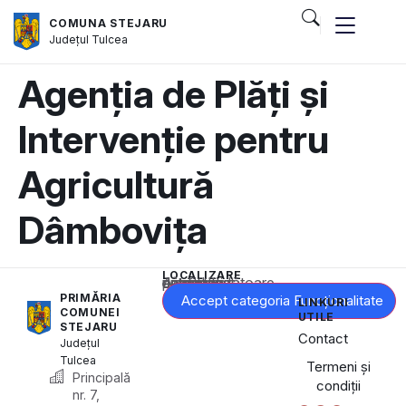
COMUNA STEJARU
Județul
Tulcea
Agenția de Plăți și
Intervenție pentru
Agricultură
Dâmbovița
LOCALIZARE
Acest conținut este blocat până când acceptați categoria corespunzătoare de cookie-uri.
PRIMĂRIA
Accept categoria Funcționalitate
LINKURI
COMUNEI
UTILE
STEJARU
Contact
Județul
Tulcea
Termeni și
Principală
condiții
nr. 7,