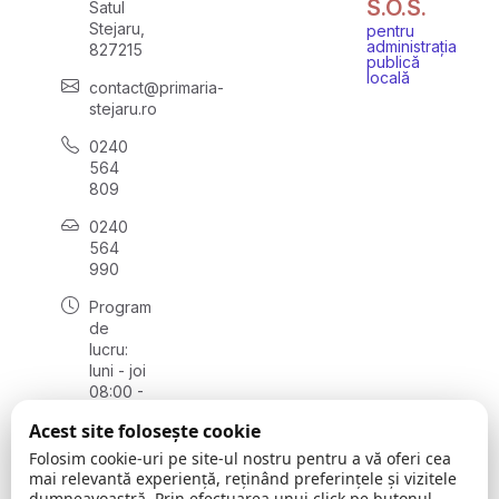
S.O.S.
Satul
Stejaru,
pentru
administrația
827215
publică
locală
contact@primaria-
stejaru.ro
0240
564
809
0240
564
990
Program
de
lucru:
luni - joi
08:00 -
16:30,
Acest site folosește cookie
vineri
08:00 -
Folosim cookie-uri pe site-ul nostru pentru a vă oferi cea
14:00
mai relevantă experiență, reținând preferințele și vizitele
dumneavoastră. Prin efectuarea unui click pe butonul