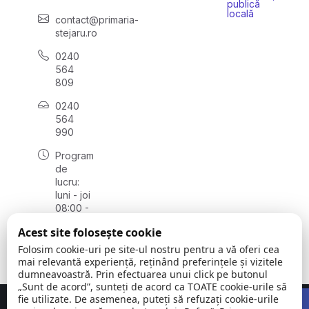
publică
locală
contact@primaria-
stejaru.ro
0240
564
809
0240
564
990
Program
de
lucru:
luni - joi
08:00 -
16:30,
Acest site folosește cookie
vineri
08:00 -
Folosim cookie-uri pe site-ul nostru pentru a vă oferi cea
14:00
mai relevantă experiență, reținând preferințele și vizitele
dumneavoastră. Prin efectuarea unui click pe butonul
„Sunt de acord”, sunteți de acord ca TOATE cookie-urile să
Open 
fie utilizate. De asemenea, puteți să refuzați cookie-urile
Concept realizat de
Big Media Relații Publice SRL