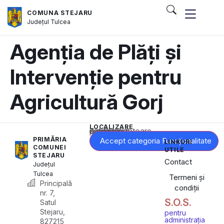
COMUNA STEJARU
Județul
Tulcea
Agenția de Plăți și
Intervenție pentru
Agricultură Gorj
LOCALIZARE
Acest conținut este blocat până când acceptați categoria corespunzătoare de cookie-uri.
PRIMĂRIA
Accept categoria Funcționalitate
LINKURI
COMUNEI
UTILE
STEJARU
Contact
Județul
Tulcea
Termeni și
Principală
condiții
nr. 7,
S.O.S.
Satul
Stejaru,
pentru
administrația
827215