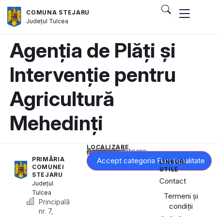
COMUNA STEJARU
Județul
Tulcea
Agenția de Plăți și
Intervenție pentru
Agricultură
Mehedinți
LOCALIZARE
Acest conținut este blocat până când acceptați categoria corespunzătoare de cookie-uri.
PRIMĂRIA
Accept categoria Funcționalitate
LINKURI
COMUNEI
UTILE
STEJARU
Contact
Județul
Tulcea
Termeni și
Principală
condiții
nr. 7,