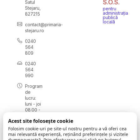
S.O.S.
Satul
Stejaru,
pentru
administrația
827215
publică
locală
contact@primaria-
stejaru.ro
0240
564
809
0240
564
990
Program
de
lucru:
luni - joi
08:00 -
16:30,
Acest site folosește cookie
vineri
08:00 -
Folosim cookie-uri pe site-ul nostru pentru a vă oferi cea
14:00
mai relevantă experiență, reținând preferințele și vizitele
dumneavoastră. Prin efectuarea unui click pe butonul