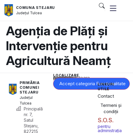
COMUNA STEJARU
Județul
Tulcea
Agenția de Plăți și
Intervenție pentru
Agricultură Neamț
LOCALIZARE
Acest conținut este blocat până când acceptați categoria corespunzătoare de cookie-uri.
PRIMĂRIA
Accept categoria Funcționalitate
LINKURI
COMUNEI
UTILE
STEJARU
Contact
Județul
Tulcea
Termeni și
Principală
condiții
nr. 7,
S.O.S.
Satul
Stejaru,
pentru
administrația
827215