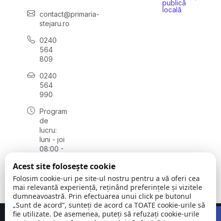
publică
locală
contact@primaria-
stejaru.ro
0240
564
809
0240
564
990
Program
de
lucru:
luni - joi
08:00 -
16:30,
Acest site folosește cookie
vineri
08:00 -
Folosim cookie-uri pe site-ul nostru pentru a vă oferi cea
14:00
mai relevantă experiență, reținând preferințele și vizitele
dumneavoastră. Prin efectuarea unui click pe butonul
„Sunt de acord”, sunteți de acord ca TOATE cookie-urile să
Open 
fie utilizate. De asemenea, puteți să refuzați cookie-urile
Concept realizat de
Big Media Relații Publice SRL