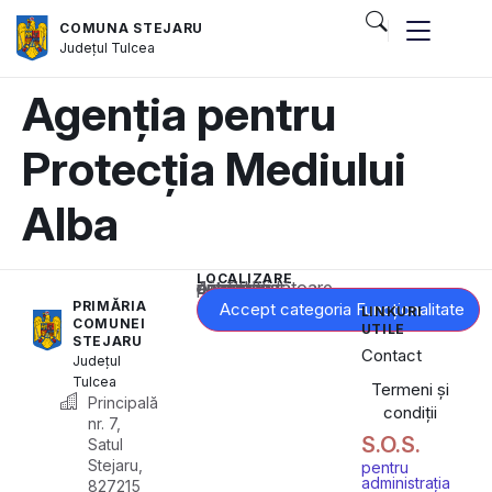
COMUNA STEJARU
Județul
Tulcea
Agenția pentru
Protecția Mediului
Alba
LOCALIZARE
Acest conținut este blocat până când acceptați categoria corespunzătoare de cookie-uri.
PRIMĂRIA
Accept categoria Funcționalitate
LINKURI
COMUNEI
UTILE
STEJARU
Contact
Județul
Tulcea
Termeni și
Principală
condiții
nr. 7,
S.O.S.
Satul
Stejaru,
pentru
administrația
827215