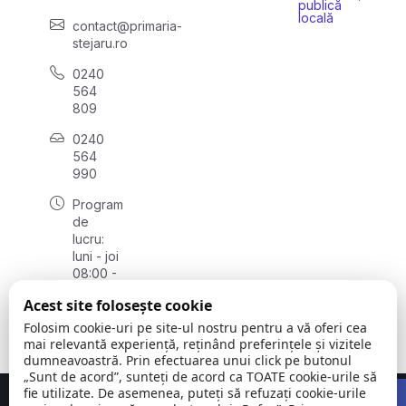
publică
locală
contact@primaria-
stejaru.ro
0240
564
809
0240
564
990
Program
de
lucru:
luni - joi
08:00 -
16:30,
Acest site folosește cookie
vineri
08:00 -
Folosim cookie-uri pe site-ul nostru pentru a vă oferi cea
14:00
mai relevantă experiență, reținând preferințele și vizitele
dumneavoastră. Prin efectuarea unui click pe butonul
„Sunt de acord”, sunteți de acord ca TOATE cookie-urile să
Open 
fie utilizate. De asemenea, puteți să refuzați cookie-urile
Concept realizat de
Big Media Relații Publice SRL