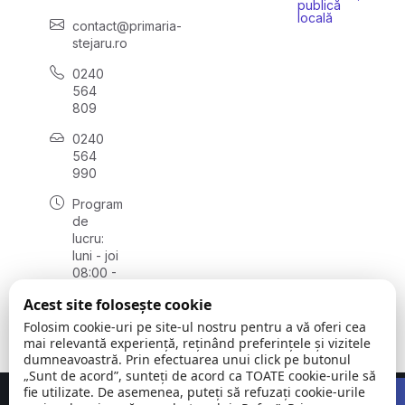
publică
locală
contact@primaria-
stejaru.ro
0240
564
809
0240
564
990
Program
de
lucru:
luni - joi
08:00 -
16:30,
Acest site folosește cookie
vineri
08:00 -
Folosim cookie-uri pe site-ul nostru pentru a vă oferi cea
14:00
mai relevantă experiență, reținând preferințele și vizitele
dumneavoastră. Prin efectuarea unui click pe butonul
„Sunt de acord”, sunteți de acord ca TOATE cookie-urile să
Open 
fie utilizate. De asemenea, puteți să refuzați cookie-urile
Concept realizat de
Big Media Relații Publice SRL