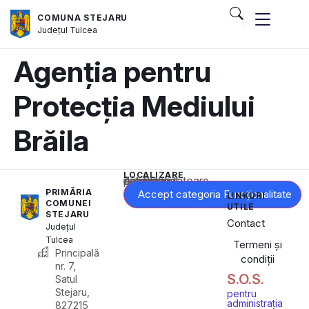
COMUNA STEJARU
Județul
Tulcea
Agenția pentru
Protecția Mediului
Brăila
LOCALIZARE
Acest conținut este blocat până când acceptați categoria corespunzătoare de cookie-uri.
PRIMĂRIA
Accept categoria Funcționalitate
LINKURI
COMUNEI
UTILE
STEJARU
Contact
Județul
Tulcea
Termeni și
Principală
condiții
nr. 7,
S.O.S.
Satul
Stejaru,
pentru
administrația
827215