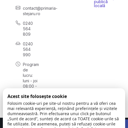
publică
locală
contact@primaria-
stejaru.ro
0240
564
809
0240
564
990
Program
de
lucru:
luni - joi
08:00 -
16:30,
Acest site folosește cookie
vineri
08:00 -
Folosim cookie-uri pe site-ul nostru pentru a vă oferi cea
14:00
mai relevantă experiență, reținând preferințele și vizitele
dumneavoastră. Prin efectuarea unui click pe butonul
„Sunt de acord”, sunteți de acord ca TOATE cookie-urile să
Open 
fie utilizate. De asemenea, puteți să refuzați cookie-urile
Concept realizat de
Big Media Relații Publice SRL