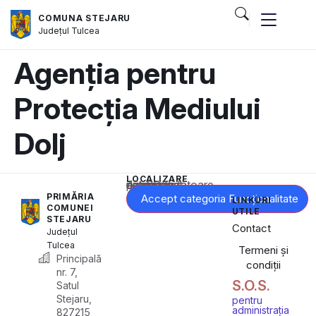
COMUNA STEJARU
Județul
Tulcea
Agenția pentru
Protecția Mediului
Dolj
LOCALIZARE
Acest conținut este blocat până când acceptați categoria corespunzătoare de cookie-uri.
PRIMĂRIA
Accept categoria Funcționalitate
LINKURI
COMUNEI
UTILE
STEJARU
Contact
Județul
Tulcea
Termeni și
Principală
condiții
nr. 7,
S.O.S.
Satul
Stejaru,
pentru
administrația
827215