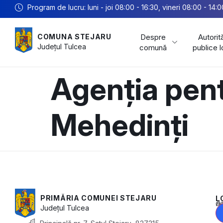
Program de lucru: luni - joi 08:00 - 16:30, vineri 08:00 - 14:0
Despre
Autorită
COMUNA STEJARU
Județul
Tulcea
comună
publice 
Agenția pent
Mehedinți
PRIMĂRIA COMUNEI STEJARU
L
Acest conținu
Județul
Tulcea