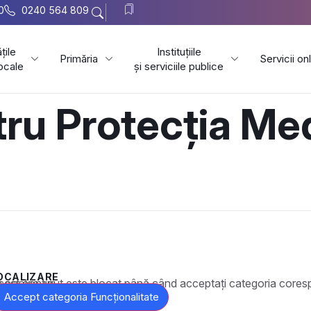
0
0240 564 809
țile
Instituțiile
Primăria
Servicii on
locale
și serviciile publice
ru Protecția Med
OCALIZARE
t este blocat până când acceptați categoria corespunzătoare de cookie-uri.
Accept categoria Funcționalitate