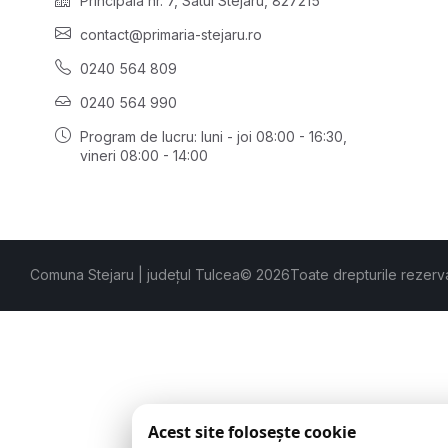
Principală nr. 7, Satul Stejaru, 827215
contact@primaria-stejaru.ro
0240 564 809
0240 564 990
Program de lucru: luni - joi 08:00 - 16:30,
vineri 08:00 - 14:00
Comuna Stejaru | județul Tulcea
© 2026
Toate drepturile rezerv
Acest site folosește cookie