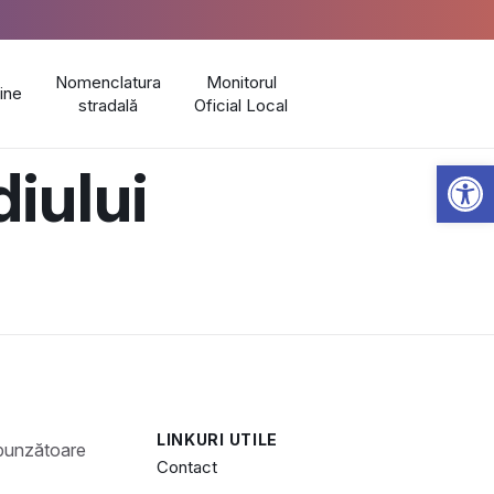
Nomenclatura
Monitorul
line
stradală
Oficial Local
Open 
iului
LINKURI UTILE
Contact