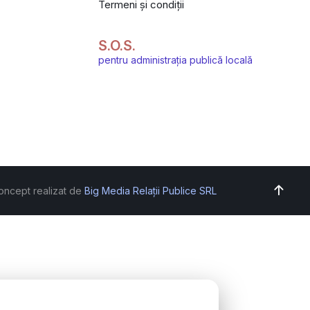
Termeni și condiții
S.O.S.
pentru administrația publică locală
oncept realizat de
Big Media Relații Publice SRL