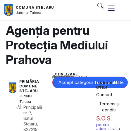
COMUNA STEJARU
Județul
Tulcea
Agenția pentru
Protecția Mediului
Prahova
LOCALIZARE
Acest conținut este blocat până când acceptați categoria corespunzătoare de cookie-uri.
PRIMĂRIA
Accept categoria Funcționalitate
LINKURI
COMUNEI
UTILE
STEJARU
Contact
Județul
Tulcea
Termeni și
Principală
condiții
nr. 7,
S.O.S.
Satul
Stejaru,
pentru
administrația
827215