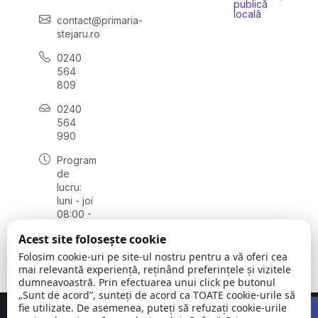
publică
locală
contact@primaria-
stejaru.ro
0240
564
809
0240
564
990
Program
de
lucru:
luni - joi
08:00 -
16:30,
Acest site folosește cookie
vineri
08:00 -
Folosim cookie-uri pe site-ul nostru pentru a vă oferi cea
14:00
mai relevantă experiență, reținând preferințele și vizitele
dumneavoastră. Prin efectuarea unui click pe butonul
„Sunt de acord”, sunteți de acord ca TOATE cookie-urile să
Open 
fie utilizate. De asemenea, puteți să refuzați cookie-urile
Concept realizat de
Big Media Relații Publice SRL