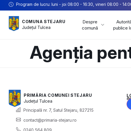
Program de lucru: luni - joi 08:00 - 16:30, vineri 08:00 - 14:0
Despre
Autorită
COMUNA STEJARU
Județul
Tulcea
comună
publice 
Agenția pent
PRIMĂRIA COMUNEI STEJARU
L
Acest conținu
Județul
Tulcea
Principală nr. 7, Satul Stejaru, 827215
contact@primaria-stejaru.ro
0240 564 809