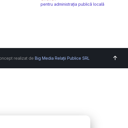
pentru administrația publică locală
oncept realizat de
Big Media Relații Publice SRL