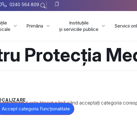
0
0240 564 809
țile
Instituțiile
Primăria
Servicii on
locale
și serviciile publice
ru Protecția Med
OCALIZARE
t este blocat până când acceptați categoria corespunzătoare de cookie-uri.
Accept categoria Funcționalitate