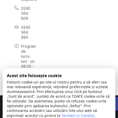
0240
564
809
0240
564
990
Program
de
lucru:
luni - joi
08:00 -
16:30,
Acest site folosește cookie
vineri
08:00 -
Folosim cookie-uri pe site-ul nostru pentru a vă oferi cea
14:00
mai relevantă experiență, reținând preferințele și vizitele
dumneavoastră. Prin efectuarea unui click pe butonul
„Sunt de acord”, sunteți de acord ca TOATE cookie-urile să
Open 
fie utilizate. De asemenea, puteți să refuzați cookie-urile
Concept realizat de
Big Media Relații Publice SRL
opționale prin apăsarea butonului „Refuz”. Prin
continuarea accesării sau utilizării Site-ului web vă
exprimați acordul cu privire la
Comuna
Termeni și Condiții
©
Toate
.