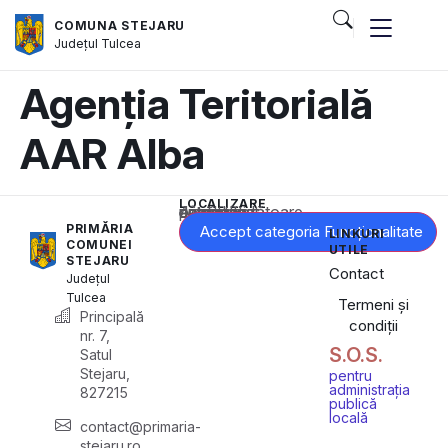
COMUNA STEJARU
Județul
Tulcea
Agenția Teritorială
AAR Alba
LOCALIZARE
Acest conținut este blocat până când acceptați categoria corespunzătoare de cookie-uri.
PRIMĂRIA
Accept categoria Funcționalitate
LINKURI
COMUNEI
UTILE
STEJARU
Contact
Județul
Tulcea
Termeni și
Principală
condiții
nr. 7,
S.O.S.
Satul
Stejaru,
pentru
administrația
827215
publică
locală
contact@primaria-
stejaru.ro