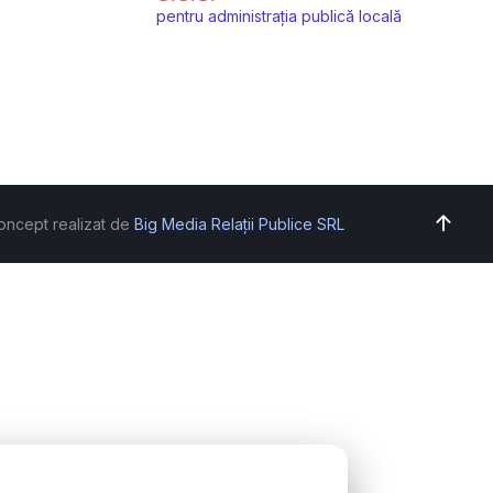
pentru administrația publică locală
oncept realizat de
Big Media Relații Publice SRL