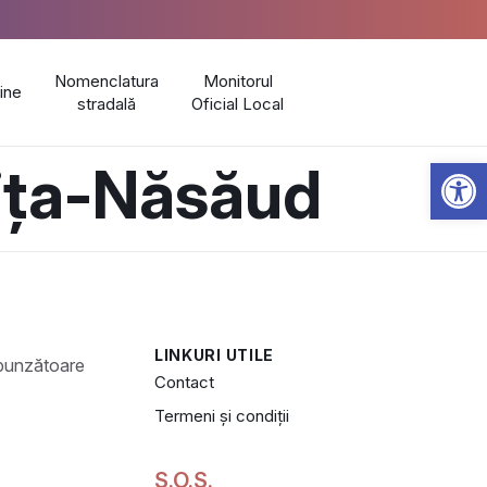
Nomenclatura
Monitorul
line
stradală
Oficial Local
Open 
rița-Năsăud
LINKURI UTILE
Contact
Termeni și condiții
S.O.S.