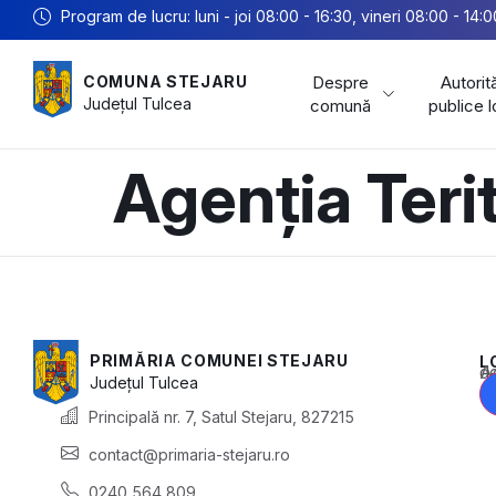
Program de lucru: luni - joi 08:00 - 16:30, vineri 08:00 - 14:0
Despre
Autorită
COMUNA STEJARU
Județul
Tulcea
comună
publice 
Agenția Teri
PRIMĂRIA COMUNEI STEJARU
L
Acest conținu
Județul
Tulcea
Principală nr. 7, Satul Stejaru, 827215
contact@primaria-stejaru.ro
0240 564 809