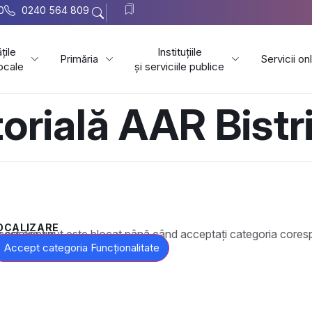
0
0240 564 809
țile
Instituțiile
Primăria
Servicii on
locale
și serviciile publice
torială AAR Bist
OCALIZARE
t este blocat până când acceptați categoria corespunzătoare de cookie-uri.
Accept categoria Funcționalitate