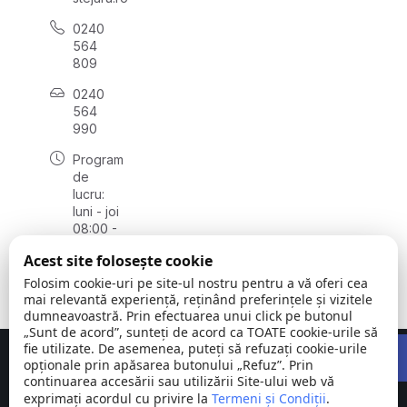
0240
564
809
0240
564
990
Program
de
lucru:
luni - joi
08:00 -
16:30,
Acest site folosește cookie
vineri
08:00 -
Folosim cookie-uri pe site-ul nostru pentru a vă oferi cea
14:00
mai relevantă experiență, reținând preferințele și vizitele
dumneavoastră. Prin efectuarea unui click pe butonul
„Sunt de acord”, sunteți de acord ca TOATE cookie-urile să
Open 
fie utilizate. De asemenea, puteți să refuzați cookie-urile
Concept realizat de
Big Media Relații Publice SRL
opționale prin apăsarea butonului „Refuz”. Prin
continuarea accesării sau utilizării Site-ului web vă
exprimați acordul cu privire la
Comuna
Termeni și Condiții
©
Toate
.