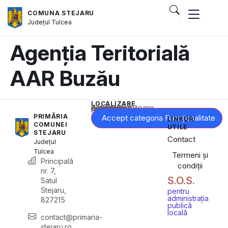
COMUNA STEJARU
Județul
Tulcea
Agenția Teritorială
AAR Buzău
LOCALIZARE
Acest conținut este blocat până când acceptați categoria corespunzătoare de cookie-uri.
PRIMĂRIA
Accept categoria Funcționalitate
LINKURI
COMUNEI
UTILE
STEJARU
Contact
Județul
Tulcea
Termeni și
Principală
condiții
nr. 7,
S.O.S.
Satul
Stejaru,
pentru
administrația
827215
publică
locală
contact@primaria-
stejaru.ro