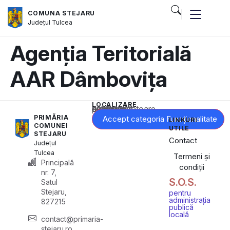
COMUNA STEJARU
Județul
Tulcea
Agenția Teritorială
AAR Dâmbovița
LOCALIZARE
Acest conținut este blocat până când acceptați categoria corespunzătoare de cookie-uri.
PRIMĂRIA
Accept categoria Funcționalitate
LINKURI
COMUNEI
UTILE
STEJARU
Contact
Județul
Tulcea
Termeni și
Principală
condiții
nr. 7,
S.O.S.
Satul
Stejaru,
pentru
administrația
827215
publică
locală
contact@primaria-
stejaru.ro