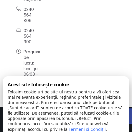
0240
564
809
0240
564
990
Program
de
lucru:
luni - joi
08:00 -
16:30,
Acest site folosește cookie
vineri
08:00 -
Folosim cookie-uri pe site-ul nostru pentru a vă oferi cea
14:00
mai relevantă experiență, reținând preferințele și vizitele
dumneavoastră. Prin efectuarea unui click pe butonul
„Sunt de acord”, sunteți de acord ca TOATE cookie-urile să
Open 
fie utilizate. De asemenea, puteți să refuzați cookie-urile
Concept realizat de
Big Media Relații Publice SRL
opționale prin apăsarea butonului „Refuz”. Prin
continuarea accesării sau utilizării Site-ului web vă
exprimați acordul cu privire la
Comuna
Termeni și Condiții
©
Toate
.