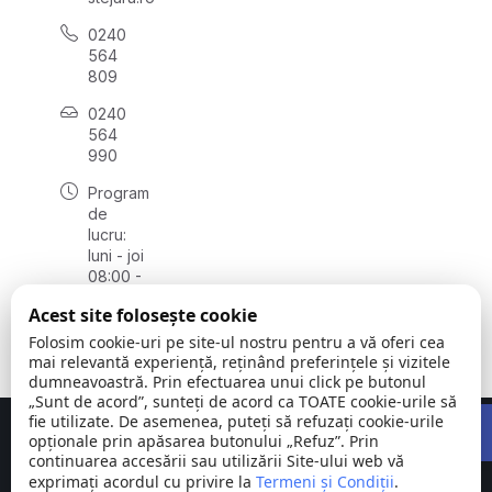
0240
564
809
0240
564
990
Program
de
lucru:
luni - joi
08:00 -
16:30,
Acest site folosește cookie
vineri
08:00 -
Folosim cookie-uri pe site-ul nostru pentru a vă oferi cea
14:00
mai relevantă experiență, reținând preferințele și vizitele
dumneavoastră. Prin efectuarea unui click pe butonul
„Sunt de acord”, sunteți de acord ca TOATE cookie-urile să
Open 
fie utilizate. De asemenea, puteți să refuzați cookie-urile
Concept realizat de
Big Media Relații Publice SRL
opționale prin apăsarea butonului „Refuz”. Prin
continuarea accesării sau utilizării Site-ului web vă
exprimați acordul cu privire la
Comuna
Termeni și Condiții
©
Toate
.