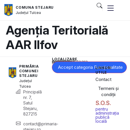
COMUNA STEJARU
Județul
Tulcea
Agenția Teritorială
AAR Ilfov
LOCALIZARE
Acest conținut este blocat până când acceptați categoria corespunzătoare de cookie-uri.
PRIMĂRIA
Accept categoria Funcționalitate
LINKURI
COMUNEI
UTILE
STEJARU
Contact
Județul
Tulcea
Termeni și
Principală
condiții
nr. 7,
S.O.S.
Satul
Stejaru,
pentru
administrația
827215
publică
locală
contact@primaria-
stejaru.ro