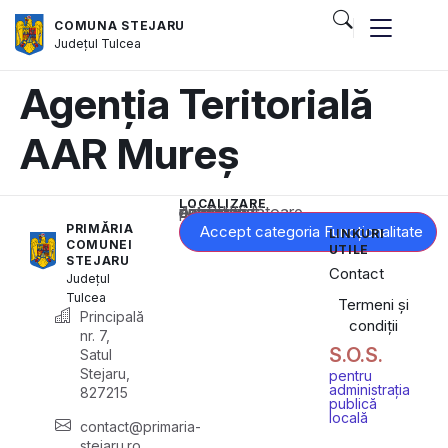
COMUNA STEJARU
Județul
Tulcea
Agenția Teritorială
AAR Mureș
LOCALIZARE
Acest conținut este blocat până când acceptați categoria corespunzătoare de cookie-uri.
PRIMĂRIA
Accept categoria Funcționalitate
LINKURI
COMUNEI
UTILE
STEJARU
Contact
Județul
Tulcea
Termeni și
Principală
condiții
nr. 7,
S.O.S.
Satul
Stejaru,
pentru
administrația
827215
publică
locală
contact@primaria-
stejaru.ro