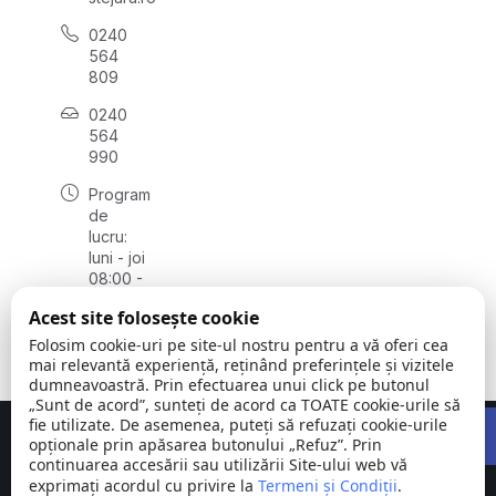
0240
564
809
0240
564
990
Program
de
lucru:
luni - joi
08:00 -
16:30,
Acest site folosește cookie
vineri
08:00 -
Folosim cookie-uri pe site-ul nostru pentru a vă oferi cea
14:00
mai relevantă experiență, reținând preferințele și vizitele
dumneavoastră. Prin efectuarea unui click pe butonul
„Sunt de acord”, sunteți de acord ca TOATE cookie-urile să
Open 
fie utilizate. De asemenea, puteți să refuzați cookie-urile
Concept realizat de
Big Media Relații Publice SRL
opționale prin apăsarea butonului „Refuz”. Prin
continuarea accesării sau utilizării Site-ului web vă
exprimați acordul cu privire la
Comuna
Termeni și Condiții
©
Toate
.