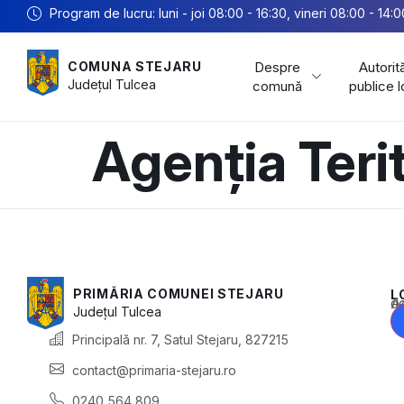
Program de lucru: luni - joi 08:00 - 16:30, vineri 08:00 - 14:0
Despre
Autorită
COMUNA STEJARU
Județul
Tulcea
comună
publice 
Agenția Teri
PRIMĂRIA COMUNEI STEJARU
L
Acest conținu
Județul
Tulcea
Principală nr. 7, Satul Stejaru, 827215
contact@primaria-stejaru.ro
0240 564 809