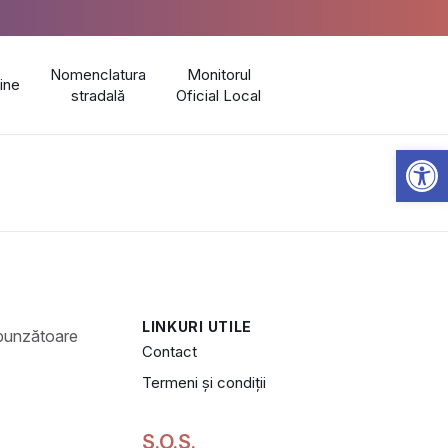
Nomenclatura
Monitorul
line
stradală
Oficial Local
Open 
LINKURI UTILE
Contact
Termeni și condiții
S.O.S.