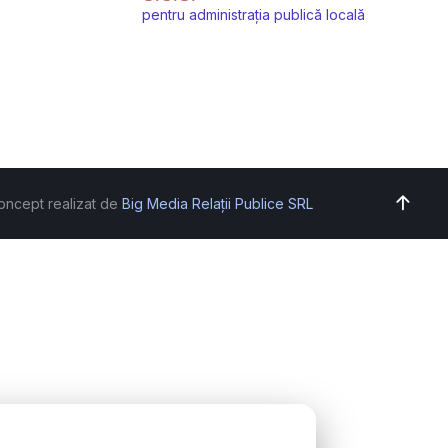
pentru administrația publică locală
oncept realizat de
Big Media Relații Publice SRL