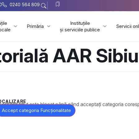
0
0240 564 809
țile
Instituțiile
Primăria
Servicii on
locale
și serviciile publice
torială AAR Sibiu
OCALIZARE
t este blocat până când acceptați categoria corespunzătoare de cookie-uri.
Accept categoria Funcționalitate