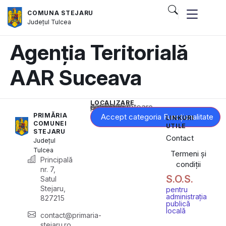
COMUNA STEJARU
Județul
Tulcea
Agenția Teritorială
AAR Suceava
LOCALIZARE
Acest conținut este blocat până când acceptați categoria corespunzătoare de cookie-uri.
PRIMĂRIA
Accept categoria Funcționalitate
LINKURI
COMUNEI
UTILE
STEJARU
Contact
Județul
Tulcea
Termeni și
Principală
condiții
nr. 7,
S.O.S.
Satul
Stejaru,
pentru
administrația
827215
publică
locală
contact@primaria-
stejaru.ro