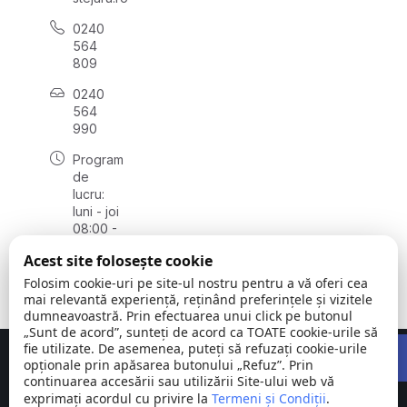
0240
564
809
0240
564
990
Program
de
lucru:
luni - joi
08:00 -
16:30,
Acest site folosește cookie
vineri
08:00 -
Folosim cookie-uri pe site-ul nostru pentru a vă oferi cea
14:00
mai relevantă experiență, reținând preferințele și vizitele
dumneavoastră. Prin efectuarea unui click pe butonul
„Sunt de acord”, sunteți de acord ca TOATE cookie-urile să
Open 
fie utilizate. De asemenea, puteți să refuzați cookie-urile
Concept realizat de
Big Media Relații Publice SRL
opționale prin apăsarea butonului „Refuz”. Prin
continuarea accesării sau utilizării Site-ului web vă
exprimați acordul cu privire la
Comuna
Termeni și Condiții
©
Toate
.