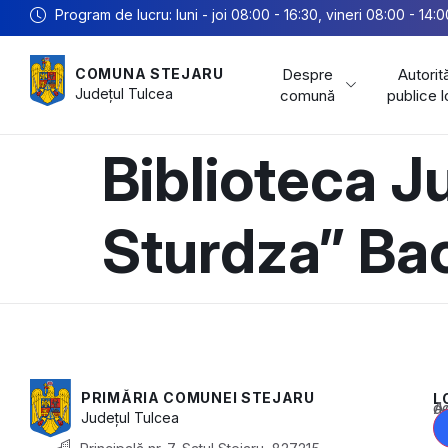
Program de lucru: luni - joi 08:00 - 16:30, vineri 08:00 - 14:0
Despre
Autorită
COMUNA STEJARU
Județul
Tulcea
comună
publice 
Biblioteca 
Sturdza” Ba
PRIMĂRIA COMUNEI STEJARU
L
Acest conținu
Județul
Tulcea