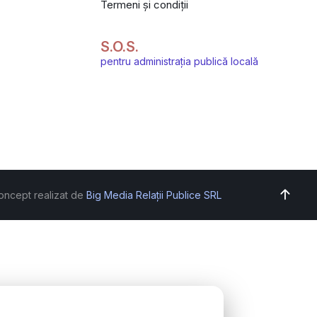
Termeni și condiții
S.O.S.
pentru administrația publică locală
oncept realizat de
Big Media Relații Publice SRL