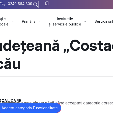
0
0240 564 809
țile
Instituțiile
Primăria
Servicii on
locale
și serviciile publice
Județeană „Cost
cău
OCALIZARE
t este blocat până când acceptați categoria corespunzătoare de cookie-uri.
Accept categoria Funcționalitate