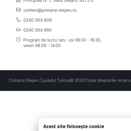
Principală nr. 7, Satul Stejaru, 827215
contact@primaria-stejaru.ro
0240 564 809
0240 564 990
Program de lucru: luni - joi 08:00 - 16:30,
vineri 08:00 - 14:00
Comuna Stejaru | județul Tulcea
© 2026
Toate drepturile rezerv
Acest site folosește cookie