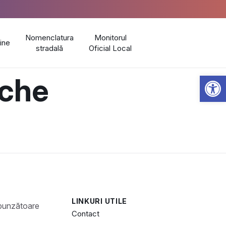
Nomenclatura
Monitorul
line
stradală
Oficial Local
Open 
ache
LINKURI UTILE
Contact