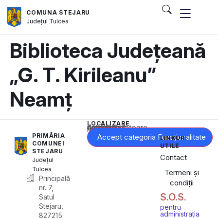
COMUNA STEJARU
Județul
Tulcea
Biblioteca Județeană
„G. T. Kirileanu”
Neamț
LOCALIZARE
Acest conținut este blocat până când acceptați categoria corespunzătoare de cookie-uri.
PRIMĂRIA
Accept categoria Funcționalitate
LINKURI
COMUNEI
UTILE
STEJARU
Contact
Județul
Tulcea
Termeni și
Principală
condiții
nr. 7,
S.O.S.
Satul
Stejaru,
pentru
administrația
827215