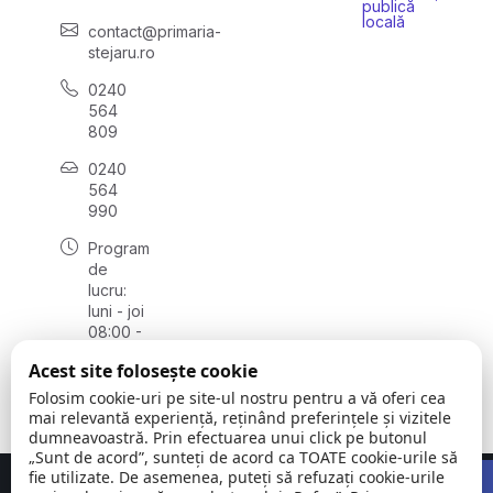
publică
locală
contact@primaria-
stejaru.ro
0240
564
809
0240
564
990
Program
de
lucru:
luni - joi
08:00 -
16:30,
Acest site folosește cookie
vineri
08:00 -
Folosim cookie-uri pe site-ul nostru pentru a vă oferi cea
14:00
mai relevantă experiență, reținând preferințele și vizitele
dumneavoastră. Prin efectuarea unui click pe butonul
„Sunt de acord”, sunteți de acord ca TOATE cookie-urile să
Open 
fie utilizate. De asemenea, puteți să refuzați cookie-urile
Concept realizat de
Big Media Relații Publice SRL