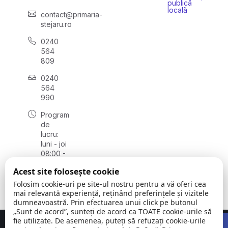
publică
locală
contact@primaria-
stejaru.ro
0240
564
809
0240
564
990
Program
de
lucru:
luni - joi
08:00 -
16:30,
Acest site folosește cookie
vineri
08:00 -
Folosim cookie-uri pe site-ul nostru pentru a vă oferi cea
14:00
mai relevantă experiență, reținând preferințele și vizitele
dumneavoastră. Prin efectuarea unui click pe butonul
„Sunt de acord”, sunteți de acord ca TOATE cookie-urile să
Open 
fie utilizate. De asemenea, puteți să refuzați cookie-urile
Concept realizat de
Big Media Relații Publice SRL