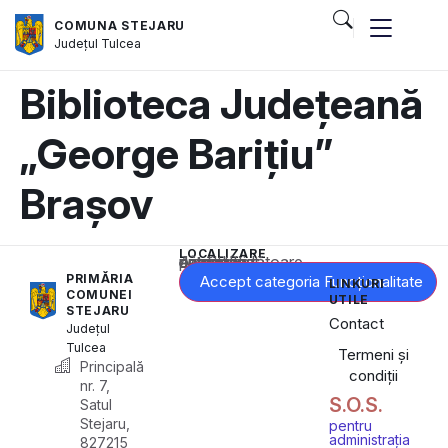
COMUNA STEJARU
Județul
Tulcea
Biblioteca Județeană
„George Barițiu”
Brașov
LOCALIZARE
Acest conținut este blocat până când acceptați categoria corespunzătoare de cookie-uri.
PRIMĂRIA
Accept categoria Funcționalitate
LINKURI
COMUNEI
UTILE
STEJARU
Contact
Județul
Tulcea
Termeni și
Principală
condiții
nr. 7,
S.O.S.
Satul
Stejaru,
pentru
administrația
827215