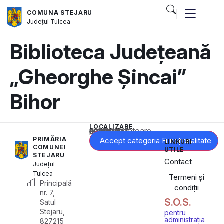
COMUNA STEJARU
Județul
Tulcea
Biblioteca Județeană
„Gheorghe Șincai”
Bihor
LOCALIZARE
Acest conținut este blocat până când acceptați categoria corespunzătoare de cookie-uri.
PRIMĂRIA
Accept categoria Funcționalitate
LINKURI
COMUNEI
UTILE
STEJARU
Contact
Județul
Tulcea
Termeni și
Principală
condiții
nr. 7,
S.O.S.
Satul
Stejaru,
pentru
administrația
827215