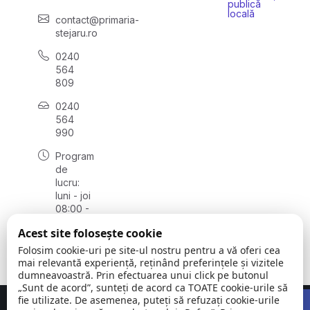
publică
locală
contact@primaria-
stejaru.ro
0240
564
809
0240
564
990
Program
de
lucru:
luni - joi
08:00 -
16:30,
Acest site folosește cookie
vineri
08:00 -
Folosim cookie-uri pe site-ul nostru pentru a vă oferi cea
14:00
mai relevantă experiență, reținând preferințele și vizitele
dumneavoastră. Prin efectuarea unui click pe butonul
„Sunt de acord”, sunteți de acord ca TOATE cookie-urile să
Open 
fie utilizate. De asemenea, puteți să refuzați cookie-urile
Concept realizat de
Big Media Relații Publice SRL