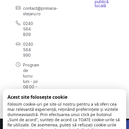
publică
locală
contact@primaria-
stejaru.ro
0240
564
809
0240
564
990
Program
de
lucru:
luni - joi
08:00 -
16:30,
Acest site folosește cookie
vineri
08:00 -
Folosim cookie-uri pe site-ul nostru pentru a vă oferi cea
14:00
mai relevantă experiență, reținând preferințele și vizitele
dumneavoastră. Prin efectuarea unui click pe butonul
„Sunt de acord”, sunteți de acord ca TOATE cookie-urile să
Open 
fie utilizate. De asemenea, puteți să refuzați cookie-urile
Concept realizat de
Big Media Relații Publice SRL