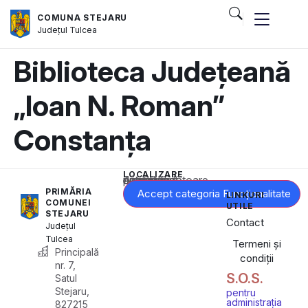
COMUNA STEJARU
Județul
Tulcea
Biblioteca Județeană
„Ioan N. Roman”
Constanța
LOCALIZARE
Acest conținut este blocat până când acceptați categoria corespunzătoare de cookie-uri.
PRIMĂRIA
Accept categoria Funcționalitate
LINKURI
COMUNEI
UTILE
STEJARU
Contact
Județul
Tulcea
Termeni și
Principală
condiții
nr. 7,
S.O.S.
Satul
Stejaru,
pentru
administrația
827215