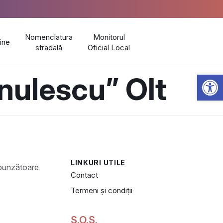
Nomenclatura
Monitorul
line
stradală
Oficial Local
Open 
nulescu” Olt
LINKURI UTILE
Contact
Termeni și condiții
S.O.S.