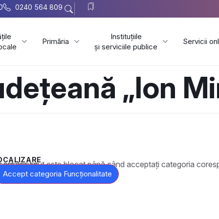
0
0240 564 809
țile
Instituțiile
Primăria
Servicii on
locale
și serviciile publice
udețeană „Ion Mi
OCALIZARE
t este blocat până când acceptați categoria corespunzătoare de cookie-uri.
Accept categoria Funcționalitate