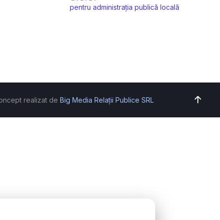
pentru administrația publică locală
oncept realizat de
Big Media Relații Publice SRL