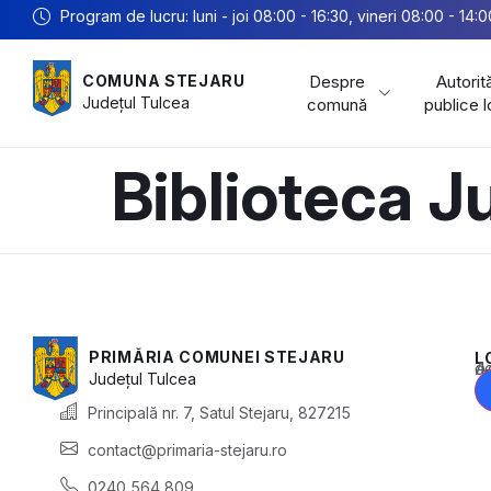
Program de lucru: luni - joi 08:00 - 16:30, vineri 08:00 - 14:0
Despre
Autorită
COMUNA STEJARU
Județul
Tulcea
comună
publice 
Biblioteca J
PRIMĂRIA COMUNEI STEJARU
L
Acest conținu
Județul
Tulcea
Principală nr. 7, Satul Stejaru, 827215
contact@primaria-stejaru.ro
0240 564 809