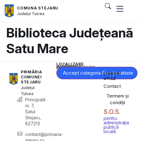
COMUNA STEJARU
Județul
Tulcea
Biblioteca Județeană
Satu Mare
LOCALIZARE
Acest conținut este blocat până când acceptați categoria corespunzătoare de cookie-uri.
PRIMĂRIA
Accept categoria Funcționalitate
LINKURI
COMUNEI
UTILE
STEJARU
Contact
Județul
Tulcea
Termeni și
Principală
condiții
nr. 7,
S.O.S.
Satul
Stejaru,
pentru
administrația
827215
publică
locală
contact@primaria-
stejaru.ro