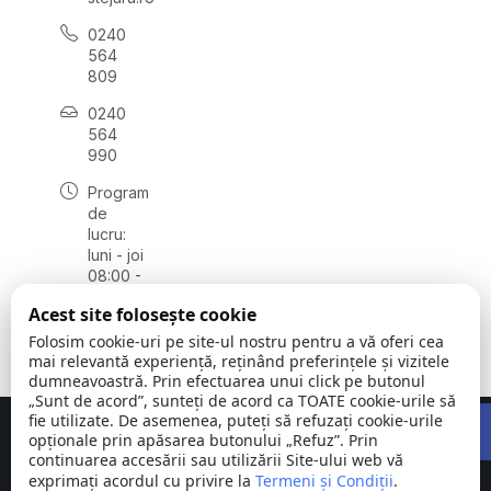
0240
564
809
0240
564
990
Program
de
lucru:
luni - joi
08:00 -
16:30,
Acest site folosește cookie
vineri
08:00 -
Folosim cookie-uri pe site-ul nostru pentru a vă oferi cea
14:00
mai relevantă experiență, reținând preferințele și vizitele
dumneavoastră. Prin efectuarea unui click pe butonul
„Sunt de acord”, sunteți de acord ca TOATE cookie-urile să
Open 
fie utilizate. De asemenea, puteți să refuzați cookie-urile
Concept realizat de
Big Media Relații Publice SRL
opționale prin apăsarea butonului „Refuz”. Prin
continuarea accesării sau utilizării Site-ului web vă
exprimați acordul cu privire la
Comuna
Termeni și Condiții
©
Toate
.