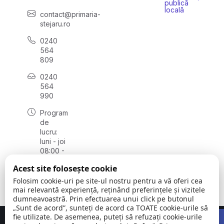
publică
locală
contact@primaria-
stejaru.ro
0240
564
809
0240
564
990
Program
de
lucru:
luni - joi
08:00 -
16:30,
Acest site folosește cookie
vineri
08:00 -
Folosim cookie-uri pe site-ul nostru pentru a vă oferi cea
14:00
mai relevantă experiență, reținând preferințele și vizitele
dumneavoastră. Prin efectuarea unui click pe butonul
„Sunt de acord”, sunteți de acord ca TOATE cookie-urile să
Open 
fie utilizate. De asemenea, puteți să refuzați cookie-urile
Concept realizat de
Big Media Relații Publice SRL