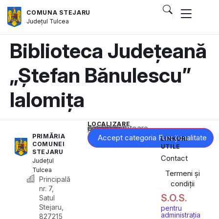
COMUNA STEJARU
Județul
Tulcea
Biblioteca Județeană
„Ștefan Bănulescu”
Ialomița
LOCALIZARE
Acest conținut este blocat până când acceptați categoria corespunzătoare de cookie-uri.
PRIMĂRIA
Accept categoria Funcționalitate
LINKURI
COMUNEI
UTILE
STEJARU
Contact
Județul
Tulcea
Termeni și
Principală
condiții
nr. 7,
S.O.S.
Satul
Stejaru,
pentru
administrația
827215